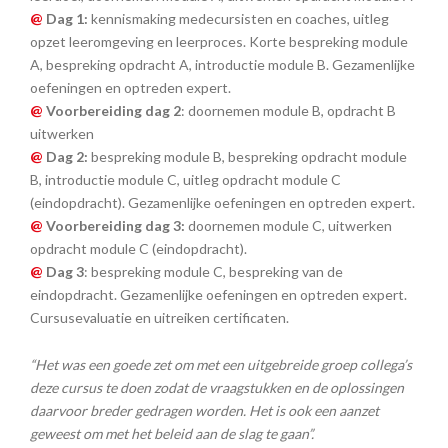
@
Dag 1:
kennismaking medecursisten en coaches, uitleg
opzet leeromgeving en leerproces. Korte bespreking module
A, bespreking opdracht A, introductie module B. Gezamenlijke
oefeningen en optreden expert.
@
Voorbereiding dag 2
: doornemen module B, opdracht B
uitwerken
@
Dag 2:
bespreking module B, bespreking opdracht module
B, introductie module C, uitleg opdracht module C
(eindopdracht). Gezamenlijke oefeningen en optreden expert.
@
Voorbereiding dag 3:
doornemen module C, uitwerken
opdracht module C (eindopdracht).
@
Dag 3
: bespreking module C, bespreking van de
eindopdracht. Gezamenlijke oefeningen en optreden expert.
Cursusevaluatie en uitreiken certificaten.
“Het was een goede zet om met een uitgebreide groep collega’s
deze cursus te doen zodat de vraagstukken en de oplossingen
daarvoor breder gedragen worden. Het is ook een aanzet
geweest om met het beleid aan de slag te gaan”.