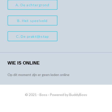
A. De achtergrond
B. Het speelveld
C. De praktijkstap
WIE IS ONLINE
Op dit moment zijn er geen leden online
© 2021 - Boss
· Powered by
BuddyBoss