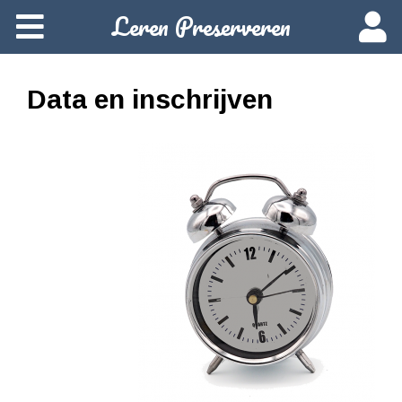
Leren Preserveren
Home
Over deze cursus
Data en inschrijven
Cursusvarianten
Data en inschrijven
Starten
Woordenlijst