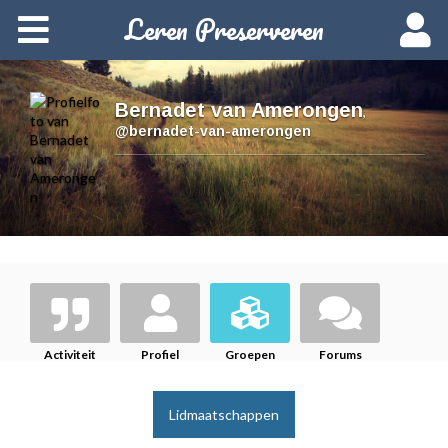
Leren Preserveren
Home
Over deze cursus
Bernadet van Amerongen
,
@bernadet-van-amerongen
Cursusvarianten
Data en inschrijven
Starten
Woordenlijst
Activiteit
Profiel
Groepen
Forums
Lidmaatschappen