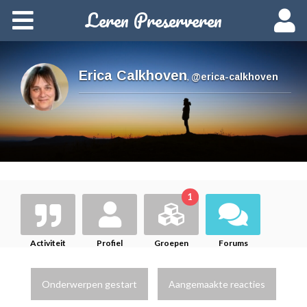
Leren Preserveren
Home
Over deze cursus
Erica Calkhoven
,
@erica-calkhoven
Cursusvarianten
Data en inschrijven
Starten
1
Woordenlijst
Activiteit
Profiel
Groepen
Forums
Onderwerpen gestart
Aangemaakte reacties