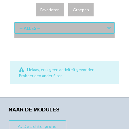
Favorieten
Groepen
— ALLES —
Helaas, er is geen activiteit gevonden.
Probeer een ander filter.
NAAR DE MODULES
A. De achtergrond