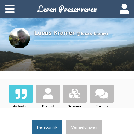
Leren Preserveren
Home
Over deze cursus
Lucas Kramer
,
@lucas-kramer
Cursusvarianten
Data en inschrijven
Starten
Woordenlijst
Activiteit
Profiel
Groepen
Forums
Persoonlijk
Vermeldingen