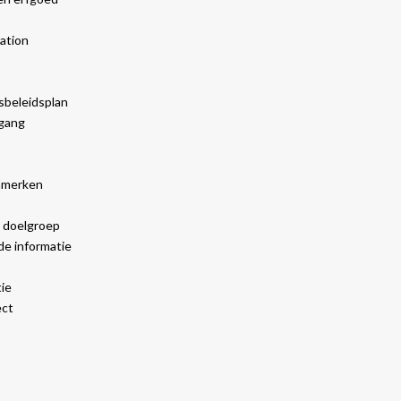
vation
beleidsplan
gang
nmerken
 doelgroep
de informatie
ie
ect