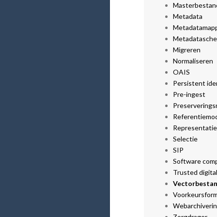
Masterbestan
Metadata
Metadatamap
Metadatasch
Migreren
Normaliseren
OAIS
Persistent iden
Pre-ingest
Preserverings
Referentiemo
Representatie
Selectie
SIP
Software compa
Trusted digita
Vectorbesta
Voorkeursfor
Webarchiveri
Zorgdrager