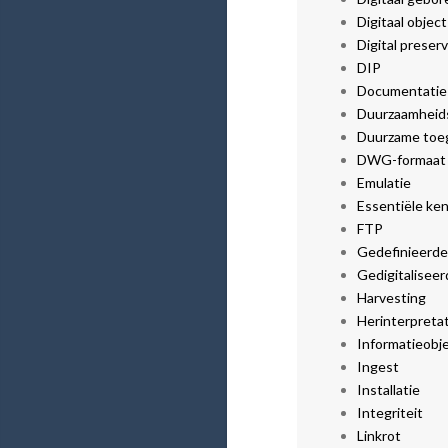
Digitaal object
Digital preser
DIP
Documentatie
Duurzaamheids
Duurzame toe
DWG-formaat
Emulatie
Essentiële ke
FTP
Gedefinieerde
Gedigitaliseer
Harvesting
Herinterpretat
Informatieobj
Ingest
Installatie
Integriteit
Linkrot