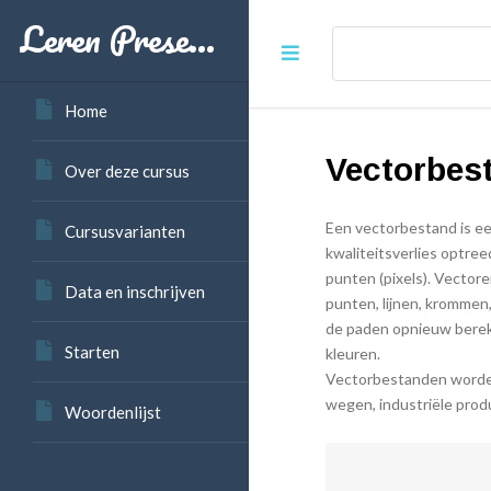
Leren Preserveren
Home
Vectorbes
Over deze cursus
Een vectorbestand is ee
Cursusvarianten
kwaliteitsverlies optree
punten (pixels). Vector
Data en inschrijven
punten, lijnen, krommen
de paden opnieuw berek
Starten
kleuren.
Vectorbestanden worden
wegen, industriële prod
Woordenlijst