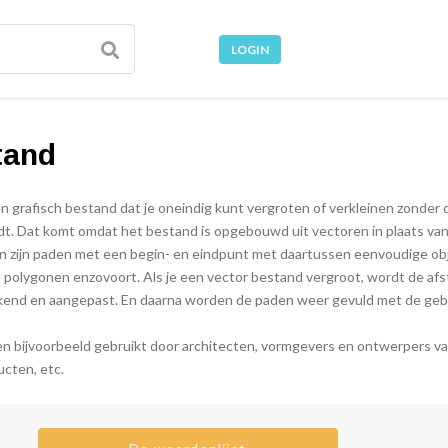
LOGIN
tand
n grafisch bestand dat je oneindig kunt vergroten of verkleinen zonder 
dt. Dat komt omdat het bestand is opgebouwd uit vectoren in plaats van 
en zijn paden met een begin- en eindpunt met daartussen eenvoudige ob
, polygonen enzovoort. Als je een vector bestand vergroot, wordt de af
end en aangepast. En daarna worden de paden weer gevuld met de geb
 bijvoorbeeld gebruikt door architecten, vormgevers en ontwerpers v
ucten, etc.