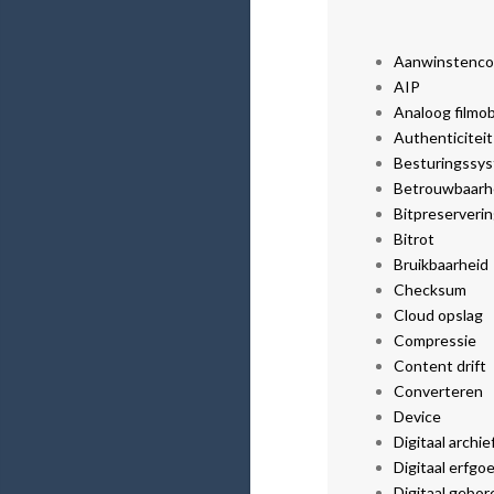
Aanwinstenco
AIP
Analoog filmob
Authenticiteit
Besturingssy
Betrouwbaarh
Bitpreserveri
Bitrot
Bruikbaarheid
Checksum
Cloud opslag
Compressie
Content drift
Converteren
Device
Digitaal archie
Digitaal erfgo
Digitaal gebor