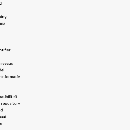
d
ping
ema
tifier
niveaus
del
-informatie
tibiliteit
l repository
nd
maat
ng