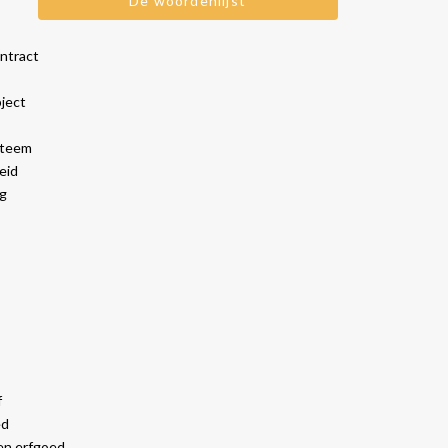
De woordenlijst
ntract
ject
steem
eid
ng
f
ed
en erfgoed