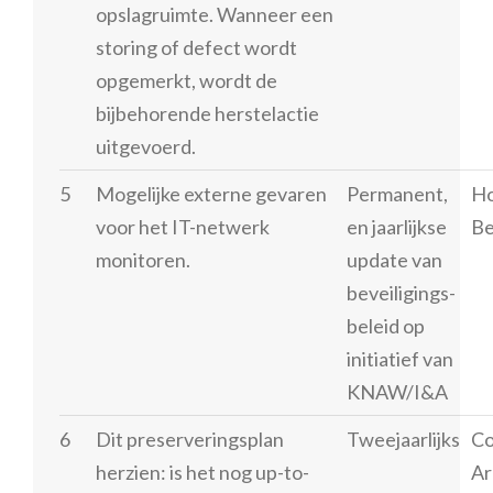
opslagruimte. Wanneer een
storing of defect wordt
opgemerkt, wordt de
bijbehorende herstelactie
uitgevoerd.
5
Mogelijke externe gevaren
Permanent,
H
voor het IT-netwerk
en jaarlijkse
Be
monitoren.
update van
beveiligings­
beleid op
initiatief van
KNAW/I&A
6
Dit preserveringsplan
Tweejaarlijks
Co
herzien: is het nog up-to-
Ar