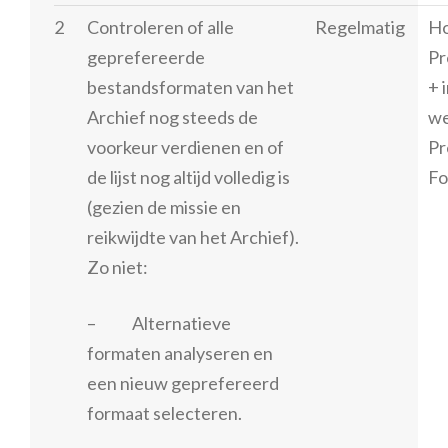
2
Controleren of alle
Regelmatig
H
geprefereerde
Pr
bestandsformaten van het
+ 
Archief nog steeds de
we
voorkeur verdienen en of
Pr
de lijst nog altijd volledig is
Fo
(gezien de missie en
reikwijdte van het Archief).
Zo niet:
– Alternatieve
formaten analyseren en
een nieuw geprefereerd
formaat selecteren.