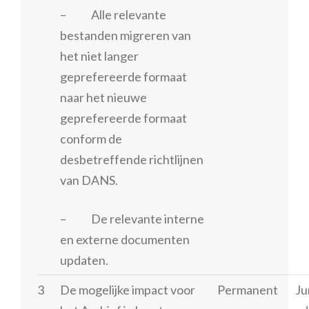
– Alle relevante
bestanden migreren van
het niet langer
geprefereerde formaat
naar het nieuwe
geprefereerde formaat
conform de
desbetreffende richtlijnen
van DANS.
– De relevante interne
en externe documenten
updaten.
3
De mogelijke impact voor
Permanent
Ju