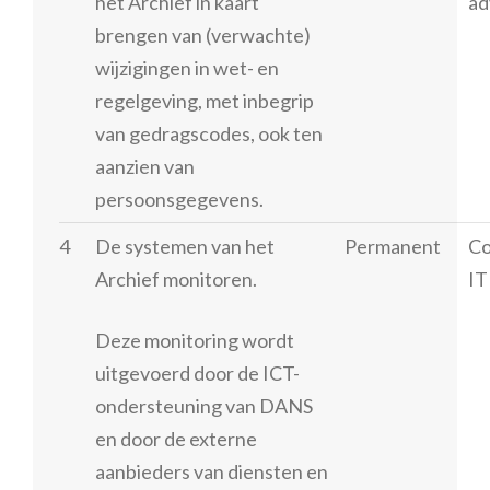
het Archief in kaart
ad
brengen van (verwachte)
wijzigingen in wet- en
regelgeving, met inbegrip
van gedragscodes, ook ten
aanzien van
persoonsgegevens.
4
De systemen van het
Permanent
Co
Archief monitoren.
IT
Deze monitoring wordt
uitgevoerd door de ICT-
ondersteuning van DANS
en door de externe
aanbieders van diensten en