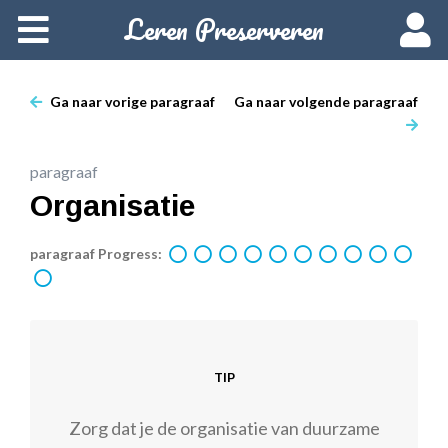
Leren Preserveren
Home
Over deze cursus
Ga naar vorige paragraaf
Ga naar volgende paragraaf
Cursusvarianten
paragraaf
Data en inschrijven
Organisatie
Starten
paragraaf Progress:
Woordenlijst
TIP
Zorg dat je de organisatie van duurzame