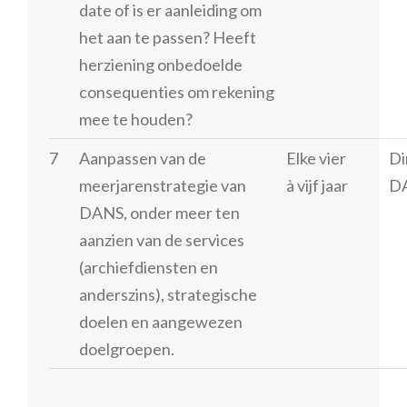
date of is er aanleiding om
het aan te passen? Heeft
herziening onbedoelde
consequenties om rekening
mee te houden?
7
Aanpassen van de
Elke vier
Di
meerjarenstrategie van
à vijf jaar
D
DANS, onder meer ten
aanzien van de services
(archiefdiensten en
anderszins), strategische
doelen en aangewezen
doelgroepen.