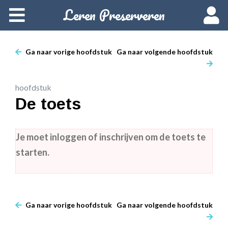
Leren Preserveren
Home
Over deze cursus
Ga naar vorige hoofdstuk
Ga naar volgende hoofdstuk
Cursusvarianten
hoofdstuk
Data en inschrijven
De toets
Starten
Je moet inloggen of inschrijven om de toets te
starten.
Woordenlijst
Ga naar vorige hoofdstuk
Ga naar volgende hoofdstuk